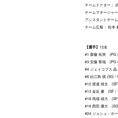
チームドクター： 武
チームマネージャー
アシスタントチーム
チーム広報： 松本
【選手】
12名
#1 齋藤 拓実 (PG
#3 安藤 誓哉 (PG 
#4 ジェイコブス 晶 (
#6 比江島 慎 (SG /
#12 渡邊 雄太 (SF 
#13 金近 廉 (SF /
#18 馬場 雄大 (SF 
#19 西田 優大 (SG 
#24 ジョシュ・ホーキ