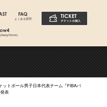
AST
FAQ
よくある質問
dow4
way/Home)
スケットボール男子日本代表チーム『FIBAバ
)発表