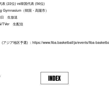
 (22位) vs韓国代表 (56位)
g Gymnasium（韓国・高陽市）
S朝日 生放送
N/TVer 生配信
 (アジア地区予選) ：
https://www.fiba.basketball/ja/events/fiba-basketb
V
INDEX