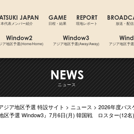
ットボールワールドカップ2027 アジア地区予選
ATSUKI JAPAN
GAME
REPORT
BROADC
日本代表メンバー紹介
日程・結果
現地レポート
放送・配信
Window2
Window3
Win
ジア地区予選(Home/Home)
アジア地区予選(Away/Away)
アジア地区予選(A
NEWS
ニュース
7アジア地区予選 特設サイト
ニュース
2026年度バ
予選 Window3』7月6日(月) 韓国戦 ロスター(12名