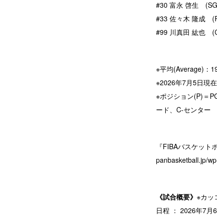
#30 富永 啓生 (SG 
#33 佐々木 隆成 (P
#99 川真田 紘也 (C
※平均(Average)：1
※2026年7月5日現在
※ポジション(P)＝
ード、C-センター
『FIBAバスケットボ
panbasketball.jp/
《試合概要》
※カッ
日程 ： 2026年7月6