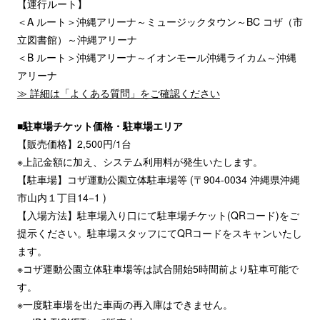
【運行ルート】
＜A ルート＞沖縄アリーナ～ミュージックタウン～BC コザ（市
立図書館）～沖縄アリーナ
＜B ルート＞沖縄アリーナ～イオンモール沖縄ライカム～沖縄
アリーナ
≫ 詳細は「よくある質問」をご確認ください
■駐車場チケット価格・駐車場エリア
【販売価格】2,500円/1台
※上記金額に加え、システム利用料が発生いたします。
【駐車場】コザ運動公園立体駐車場等 (〒904-0034 沖縄県沖縄
市山内１丁目14−1 )
【入場方法】駐車場入り口にて駐車場チケット(QRコード)をご
提示ください。駐車場スタッフにてQRコードをスキャンいたし
ます。
※コザ運動公園立体駐車場等は試合開始5時間前より駐車可能で
す。
※一度駐車場を出た車両の再入庫はできません。