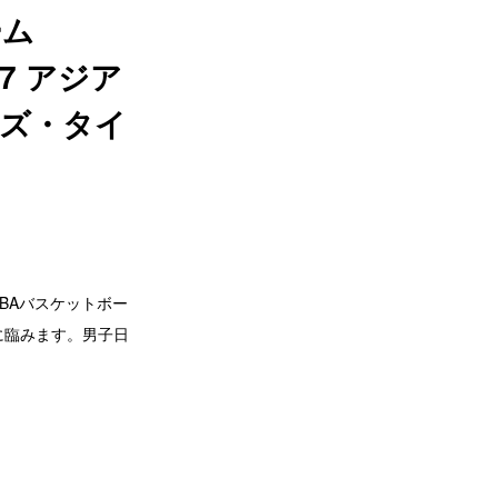
ーム
7 アジア
ニーズ・タイ
IBAバスケットボー
戦に臨みます。男子日