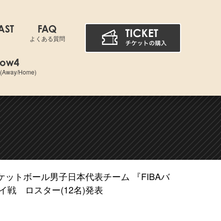
AST
FAQ
よくある質問
dow4
way/Home)
スケットボール男子日本代表チーム 『FIBAバ
ペイ戦 ロスター(12名)発表