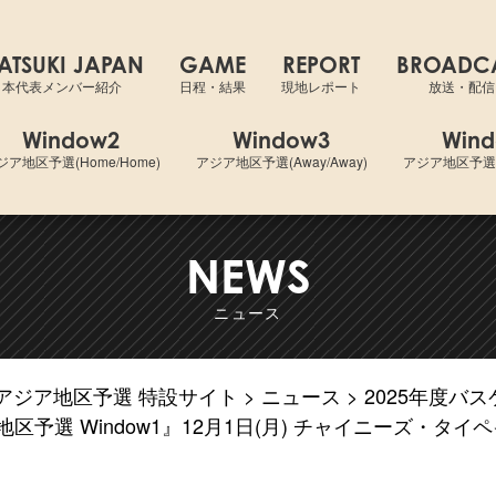
ットボールワールドカップ2027 アジア地区予選
ATSUKI JAPAN
GAME
REPORT
BROADC
日本代表メンバー紹介
日程・結果
現地レポート
放送・配信
Window2
Window3
Win
ジア地区予選(Home/Home)
アジア地区予選(Away/Away)
アジア地区予選(A
NEWS
ニュース
7アジア地区予選 特設サイト
ニュース
2025年度バ
区予選 Window1』12月1日(月) チャイニーズ・タイ