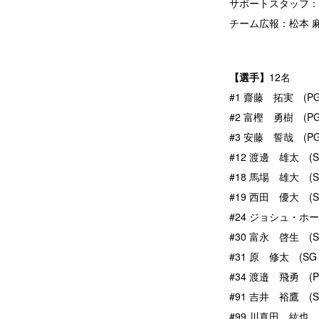
サポートスタッフ：
チーム広報：松本 
【選手】
12名
#1 齋藤 拓実 (PG
#2 富樫 勇樹 (PG 
#3 安藤 誓哉 (PG 
#12 渡邊 雄太 (SF 
#18 馬場 雄大 (SF 
#19 西田 優大 (SG
#24 ジョシュ・ホーキ
#30 富永 啓生 (SG
#31 原 修太 (SG /
#34 渡邉 飛勇 (P
#91 吉井 裕鷹 (SF
#99 川真田 紘也 (C